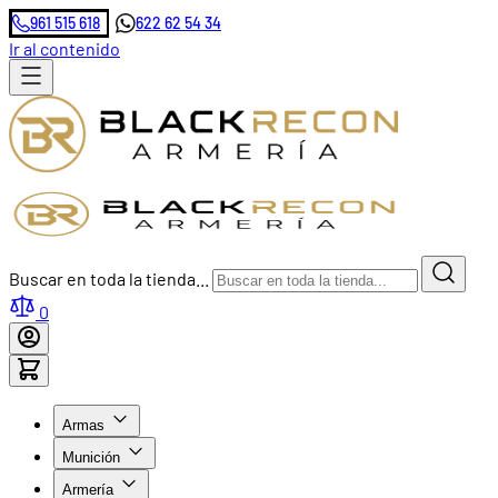
961 515 618
622 62 54 34
Ir al contenido
Buscar en toda la tienda...
0
Armas
Munición
Armería