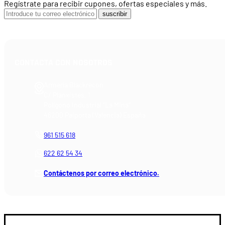
Regístrate para recibir cupones, ofertas especiales y más.
suscribir
CONTACTA CON NOSOTROS
Armería Blackrecon
C/ Planxistes, 1
Polígono Industrial "La Mina"
46200 Paiporta (Valencia) España
961 515 618
622 62 54 34
Contáctenos por correo electrónico.