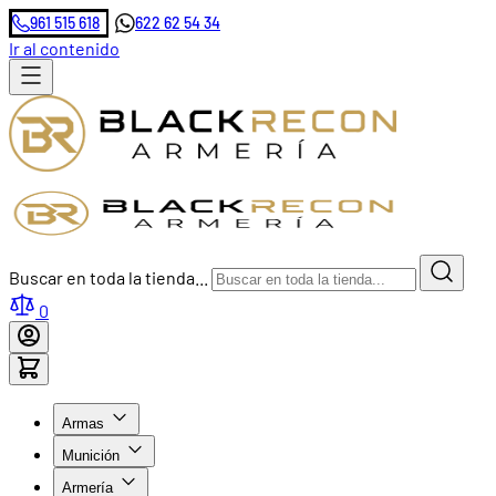
961 515 618
622 62 54 34
Ir al contenido
Buscar en toda la tienda...
0
Armas
Munición
Armería