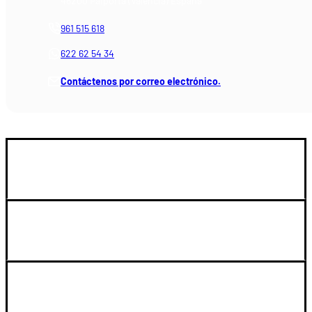
46200 Paiporta (Valencia) España
961 515 618
622 62 54 34
Contáctenos por correo electrónico.
GUIA DE COMPRA
SOPORTE
LEGAL Y CUENTA