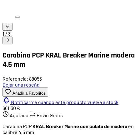
1
/
3
Carabina PCP KRAL Breaker Marine madera
4.5 mm
Referencia: 88056
Dejar una reseña
Añadir a Favoritos
Notificarme cuando este producto vuelva a stock
661,30 €
Agotado
Envío Gratis
Carabina PCP
KRAL Breaker Marine con culata de madera
en
calibre 4,5 mm.