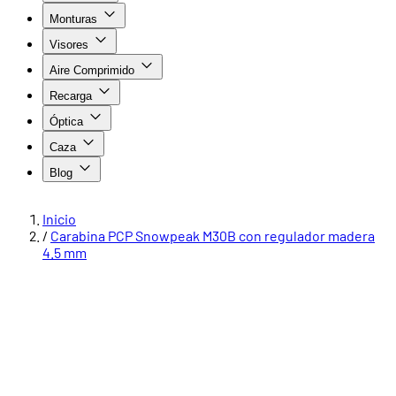
Monturas
Visores
Aire Comprimido
Recarga
Óptica
Caza
Blog
Inicio
/
Carabina PCP Snowpeak M30B con regulador madera
4.5 mm