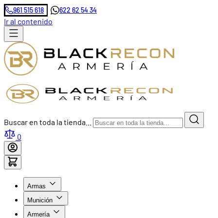
961 515 618
622 62 54 34
Ir al contenido
Buscar en toda la tienda...
0
Armas
Munición
Armería