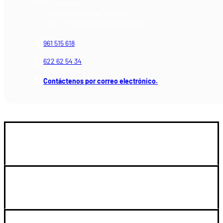
C/ Planxistes, 1
Polígono Industrial "La Mina"
46200 Paiporta (Valencia) España
961 515 618
622 62 54 34
Contáctenos por correo electrónico.
GUIA DE COMPRA
SOPORTE