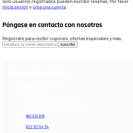
Solo usuarios registrados pueden escribir reseñas. Por favor
inicia sesión
o
crea una cuenta
Póngase en contacto con nosotros
Regístrate para recibir cupones, ofertas especiales y más.
suscribir
CONTACTA CON NOSOTROS
Armería Blackrecon
C/ Planxistes, 1
Polígono Industrial "La Mina"
46200 Paiporta (Valencia) España
961 515 618
622 62 54 34