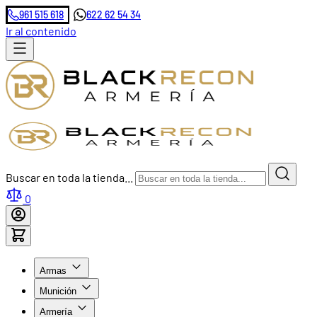
961 515 618
622 62 54 34
Ir al contenido
Buscar en toda la tienda...
0
Armas
Munición
Armería