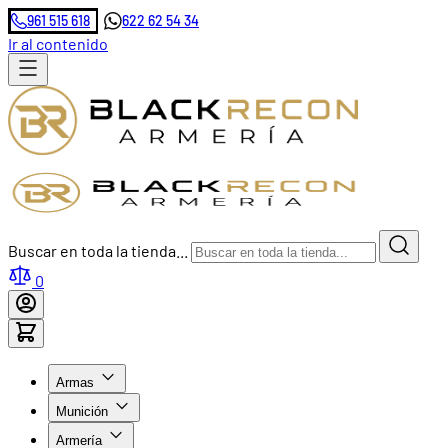
961 515 618
622 62 54 34
Ir al contenido
Buscar en toda la tienda...
0
Armas
Munición
Armería