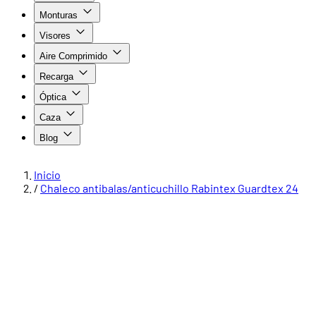
Monturas
Visores
Aire Comprimido
Recarga
Óptica
Caza
Blog
Inicio
/
Chaleco antibalas/anticuchillo Rabintex Guardtex 24