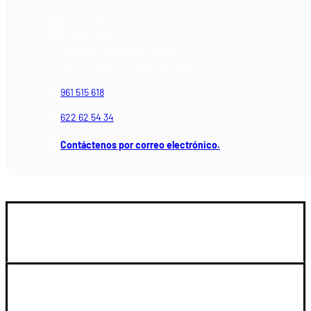
Armería Blackrecon
C/ Planxistes, 1
Polígono Industrial "La Mina"
46200 Paiporta (Valencia) España
961 515 618
622 62 54 34
Contáctenos por correo electrónico.
GUIA DE COMPRA
SOPORTE