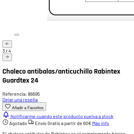
3
/
4
Chaleco antibalas/anticuchillo Rabintex
Guardtex 24
Referencia: 86695
Dejar una reseña
Añadir a Favoritos
Notificarme cuando este producto vuelva a stock
Agotado
Envío Gratis a partir de
60€
Más info
El chaleco antibalas de Rabintex es el complemento básico