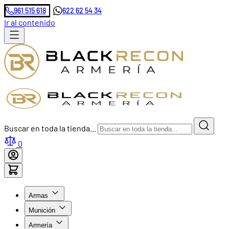
961 515 618
622 62 54 34
Ir al contenido
Buscar en toda la tienda...
0
Armas
Munición
Armería