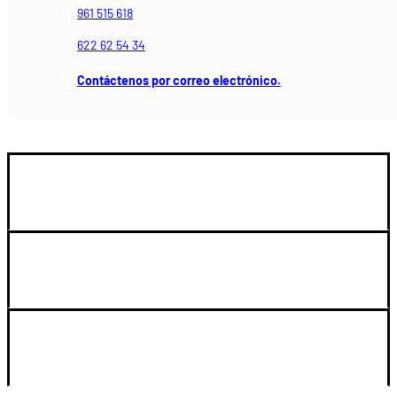
961 515 618
622 62 54 34
Contáctenos por correo electrónico.
GUIA DE COMPRA
SOPORTE
LEGAL Y CUENTA