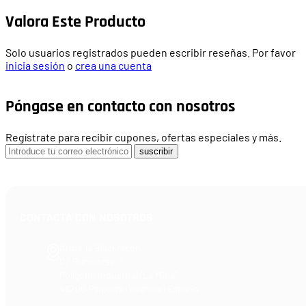
Valora Este Producto
Solo usuarios registrados pueden escribir reseñas. Por favor
inicia sesión
o
crea una cuenta
Póngase en contacto con nosotros
Regístrate para recibir cupones, ofertas especiales y más.
suscribir
CONTACTA CON NOSOTROS
Armería Blackrecon
C/ Planxistes, 1
Polígono Industrial "La Mina"
46200 Paiporta (Valencia) España