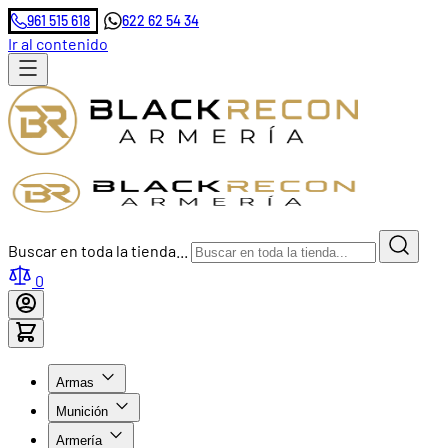
961 515 618
622 62 54 34
Ir al contenido
Buscar en toda la tienda...
0
Armas
Munición
Armería