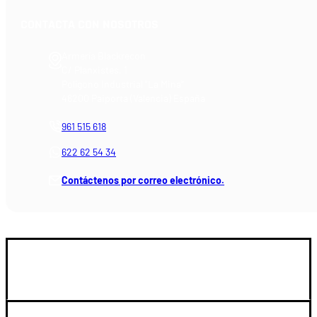
CONTACTA CON NOSOTROS
Armería Blackrecon
C/ Planxistes, 1
Polígono Industrial "La Mina"
46200 Paiporta (Valencia) España
961 515 618
622 62 54 34
Contáctenos por correo electrónico.
GUIA DE COMPRA