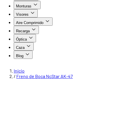
Monturas
Visores
Aire Comprimido
Recarga
Óptica
Caza
Blog
Inicio
/
Freno de Boca NcStar AK-47