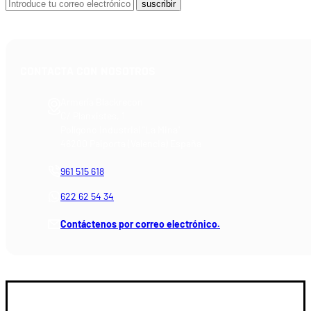
suscribir
CONTACTA CON NOSOTROS
Armería Blackrecon
C/ Planxistes, 1
Polígono Industrial "La Mina"
46200 Paiporta (Valencia) España
961 515 618
622 62 54 34
Contáctenos por correo electrónico.