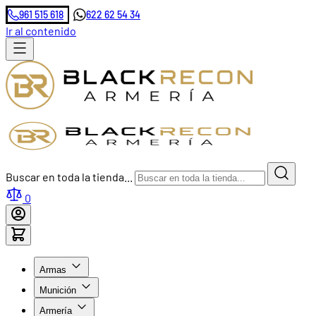
961 515 618
622 62 54 34
Ir al contenido
Buscar en toda la tienda...
0
Armas
Munición
Armería