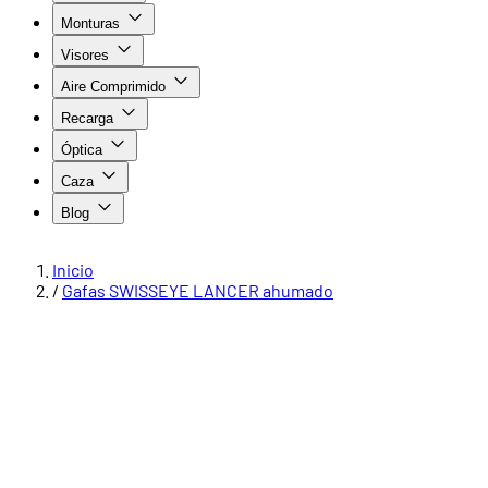
Monturas
Visores
Aire Comprimido
Recarga
Óptica
Caza
Blog
Inicio
/
Gafas SWISSEYE LANCER ahumado