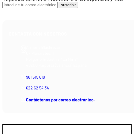
suscribir
CONTACTA CON NOSOTROS
Armería Blackrecon
C/ Planxistes, 1
Polígono Industrial "La Mina"
46200 Paiporta (Valencia) España
961 515 618
622 62 54 34
Contáctenos por correo electrónico.