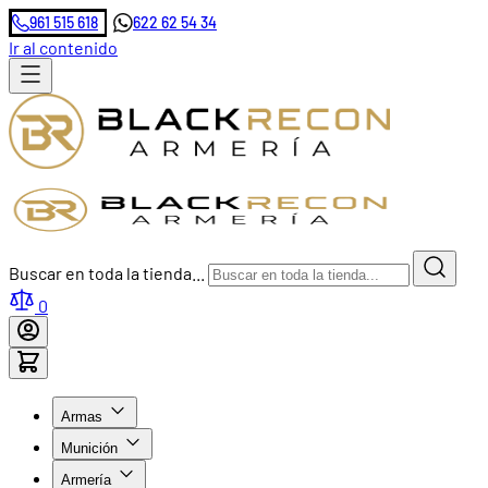
961 515 618
622 62 54 34
Ir al contenido
Buscar en toda la tienda...
0
Armas
Munición
Armería