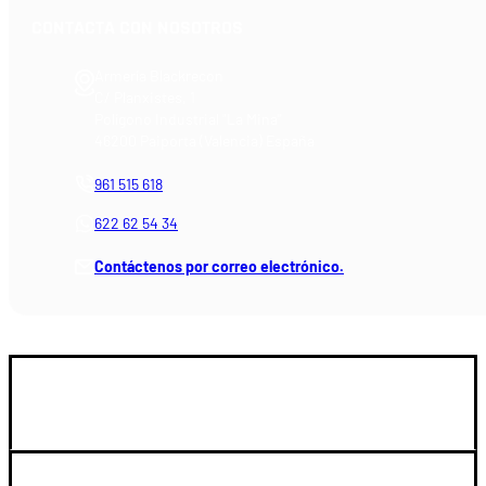
CONTACTA CON NOSOTROS
Armería Blackrecon
C/ Planxistes, 1
Polígono Industrial "La Mina"
46200 Paiporta (Valencia) España
961 515 618
622 62 54 34
Contáctenos por correo electrónico.
GUIA DE COMPRA