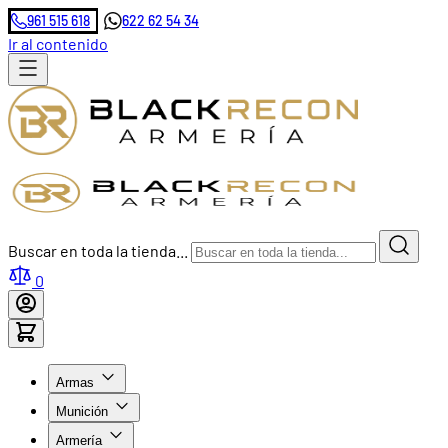
961 515 618
622 62 54 34
Ir al contenido
Buscar en toda la tienda...
0
Armas
Munición
Armería