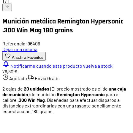
1
/
1
Munición metálica Remington Hypersonic
.300 Win Mag 180 grains
Referencia: 96406
Dejar una reseña
Añadir a Favoritos
Notificarme cuando este producto vuelva a stock
76,80 €
Agotado
Envío Gratis
2 cajas de
20 unidades
(El precio mostrado es el de
una caja
de munición
) de munición
Remington Hypersonic
para el
calibre
.300 Win Mag
. Diseña­das para efectuar disparos a
distancias extraordina­rias con una rasante sencillamente
espectacular..180 grains.