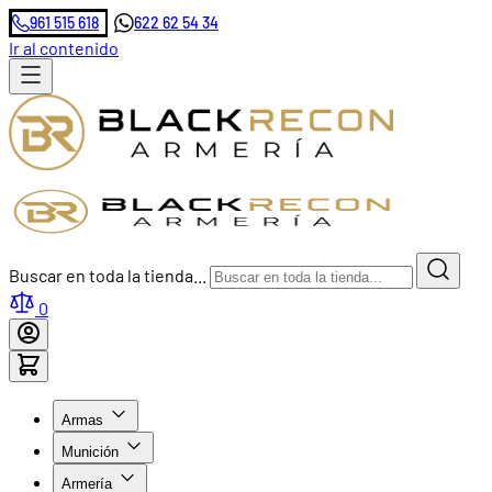
961 515 618
622 62 54 34
Ir al contenido
Buscar en toda la tienda...
0
Armas
Munición
Armería