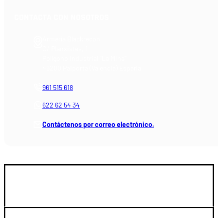
CONTACTA CON NOSOTROS
Armería Blackrecon
C/ Planxistes, 1
Polígono Industrial "La Mina"
46200 Paiporta (Valencia) España
961 515 618
622 62 54 34
Contáctenos por correo electrónico.
GUIA DE COMPRA