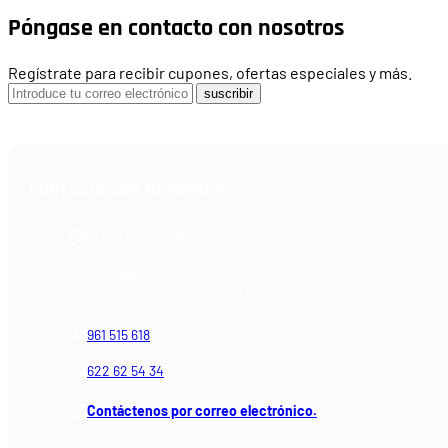
Póngase en contacto con nosotros
Regístrate para recibir cupones, ofertas especiales y más.
suscribir
CONTACTA CON NOSOTROS
Armería Blackrecon
C/ Planxistes, 1
Polígono Industrial "La Mina"
46200 Paiporta (Valencia) España
961 515 618
622 62 54 34
Contáctenos por correo electrónico.