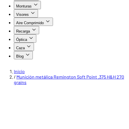
Monturas
Visores
Aire Comprimido
Recarga
Óptica
Caza
Blog
Inicio
/
Munición metálica Remington Soft Point .375 H&H 270
grains