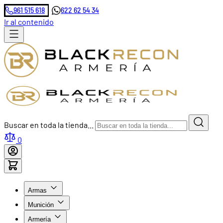
961 515 618
622 62 54 34
Ir al contenido
Buscar en toda la tienda...
0
Armas
Munición
Armería