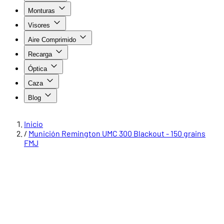
Monturas
Visores
Aire Comprimido
Recarga
Óptica
Caza
Blog
Inicio
/
Munición Remington UMC 300 Blackout - 150 grains
FMJ