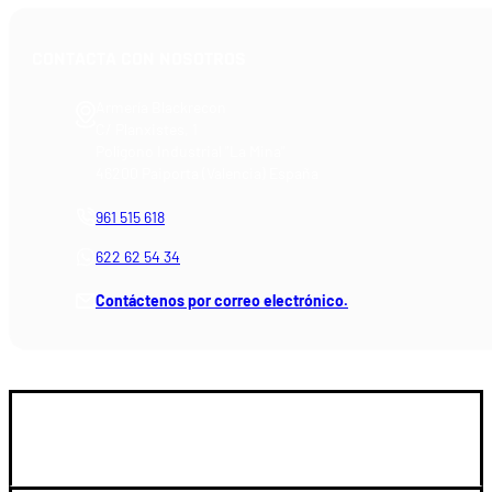
CONTACTA CON NOSOTROS
Armería Blackrecon
C/ Planxistes, 1
Polígono Industrial "La Mina"
46200 Paiporta (Valencia) España
961 515 618
622 62 54 34
Contáctenos por correo electrónico.
GUIA DE COMPRA