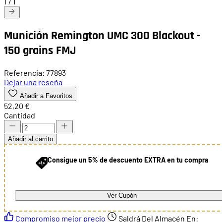
1
/
1
Munición Remington UMC 300 Blackout -
150 grains FMJ
Referencia: 77893
Dejar una reseña
Añadir a Favoritos
52,20 €
Cantidad
Añadir al carrito
Consigue un 5% de descuento EXTRA en tu compra
Ver Cupón
Compromiso mejor precio
Saldrá Del Almacén En: