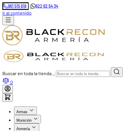
961 515 618
622 62 54 34
Ir al contenido
Buscar en toda la tienda...
0
Armas
Munición
Armería