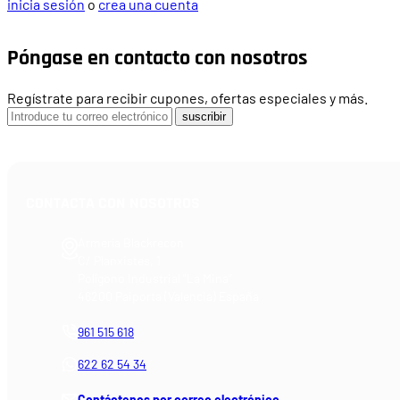
inicia sesión
o
crea una cuenta
Póngase en contacto con nosotros
Regístrate para recibir cupones, ofertas especiales y más.
suscribir
CONTACTA CON NOSOTROS
Armería Blackrecon
C/ Planxistes, 1
Polígono Industrial "La Mina"
46200 Paiporta (Valencia) España
961 515 618
622 62 54 34
Contáctenos por correo electrónico.