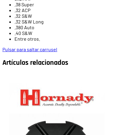
.38 Super
.32 ACP
.32 S&W
.32 S&W Long
.380 Auto
.40 S&W
Entre otros.
Pulsar para saltar carrusel
Artículos relacionados