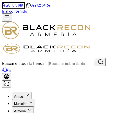
961 515 618
622 62 54 34
Ir al contenido
Buscar en toda la tienda...
0
Armas
Munición
Armería