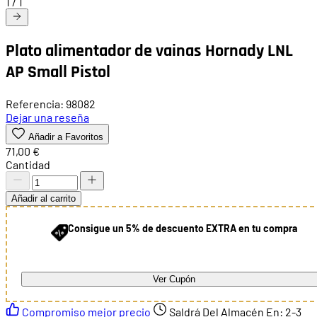
1
/
1
Plato alimentador de vainas Hornady LNL
AP Small Pistol
Referencia: 98082
Dejar una reseña
Añadir a Favoritos
71,00 €
Cantidad
Añadir al carrito
Consigue un 5% de descuento EXTRA en tu compra
Ver Cupón
Compromiso mejor precio
Saldrá Del Almacén En:
2-3