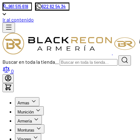
961 515 618
622 62 54 34
Ir al contenido
Buscar en toda la tienda...
0
Armas
Munición
Armería
Monturas
Visores