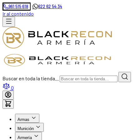
961 515 618
622 62 54 34
Ir al contenido
Buscar en toda la tienda...
0
Armas
Munición
Armería