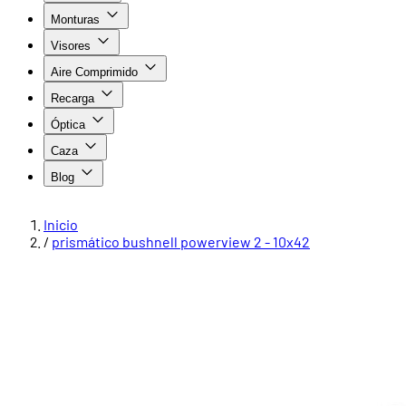
Monturas
Visores
Aire Comprimido
Recarga
Óptica
Caza
Blog
Inicio
/
prismático bushnell powerview 2 - 10x42