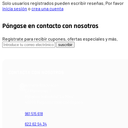
Solo usuarios registrados pueden escribir reseñas. Por favor
inicia sesión
o
crea una cuenta
Póngase en contacto con nosotros
Regístrate para recibir cupones, ofertas especiales y más.
suscribir
CONTACTA CON NOSOTROS
Armería Blackrecon
C/ Planxistes, 1
Polígono Industrial "La Mina"
46200 Paiporta (Valencia) España
961 515 618
622 62 54 34