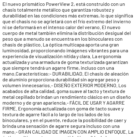
El nuevo prismático PowerView 2, está construido con un
chasis totalmente metálico que garantiza robustez y
durabilidad en las condiciones más extremas, lo que significa
que el chasis no se agrietará con el frío extremo del invierno
ni se deformará en el intenso calor del verano. El nuevo
cuerpo de metal también elimina la distribución desigual del
peso que a menudo se encuentra en los binoculares con
chasis de plástico. La óptica multicapa aporta una gran
luminosidad, proporcionando imágenes vibrantes para una
experiencia de visualización nítida y clara. La ergonomía
actualizada y una armadura de goma texturizada garantizan
que siempre tendrá un agarre firme, incluso con una
mano.Características:- DURABILIDAD. El chasis de aleación
de aluminio proporciona durabilidad sin agregar peso y
volumen innecesarios.- DISEÑO EXTERIOR MODERNO. Los
acabados de alta calidad, goma suave al tacto y textura de
metal cepillado brindan un rendimiento clásico en un diseño
moderno y de gran apariencia.- FÁCIL DE USAR Y AGARRE
FIRME. Ergonomía actualizada con goma de tacto suave y
textura de agarre fácil a lo largo de los lados de los
binoculares, y en el puente, reduce la posibilidad de caer y
brinda una sensación de agarre segura incluso con una
mano.- GRAN CALIDAD DE IMAGEN CON AMPLIO ENFOQUE. La