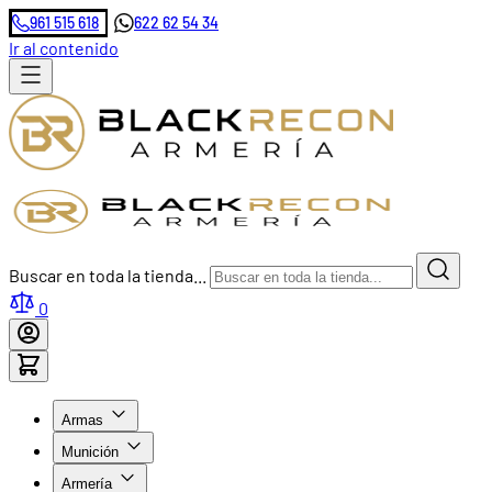
961 515 618
622 62 54 34
Ir al contenido
Buscar en toda la tienda...
0
Armas
Munición
Armería