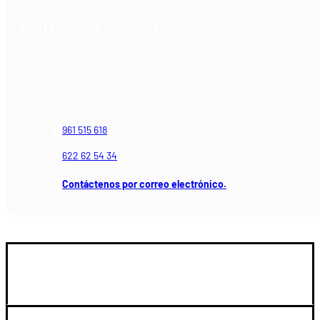
CONTACTA CON NOSOTROS
Armería Blackrecon
C/ Planxistes, 1
Polígono Industrial "La Mina"
46200 Paiporta (Valencia) España
961 515 618
622 62 54 34
Contáctenos por correo electrónico.
GUIA DE COMPRA