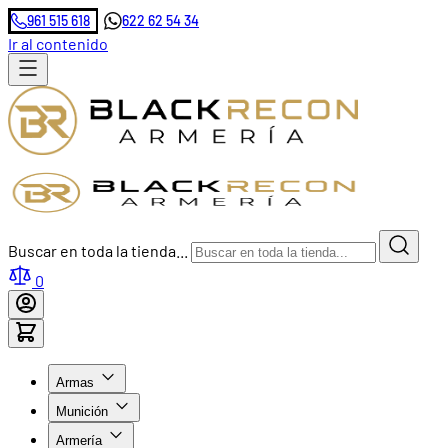
961 515 618
622 62 54 34
Ir al contenido
Buscar en toda la tienda...
0
Armas
Munición
Armería