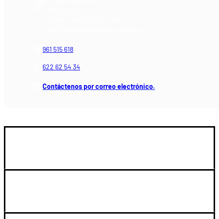
Armería Blackrecon
C/ Planxistes, 1
Polígono Industrial "La Mina"
46200 Paiporta (Valencia) España
961 515 618
622 62 54 34
Contáctenos por correo electrónico.
GUIA DE COMPRA
SOPORTE