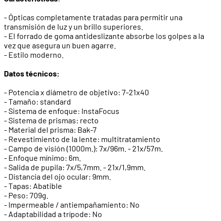
- Ópticas completamente tratadas para permitir una
transmisión de luz y un brillo superiores.
- El forrado de goma antideslizante absorbe los golpes a la
vez que asegura un buen agarre.
- Estilo moderno.
Datos técnicos:
- Potencia x diámetro de objetivo: 7-21x40
- Tamaño: standard
- Sistema de enfoque: InstaFocus
- Sistema de prismas: recto
- Material del prisma: Bak-7
- Revestimiento de la lente: multitratamiento
- Campo de visión (1000m.): 7x/96m. - 21x/57m.
- Enfoque mínimo: 6m.
- Salida de pupila: 7x/5,7mm. - 21x/1,9mm.
- Distancia del ojo ocular: 9mm.
- Tapas: Abatible
- Peso: 709g.
- Impermeable / antiempañamiento: No
- Adaptabilidad a trípode: No