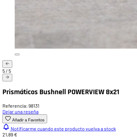
5
/
5
Prismáticos Bushnell POWERVIEW 8x21
Referencia: 98131
Dejar una reseña
Añadir a Favoritos
Notificarme cuando este producto vuelva a stock
21,89 €