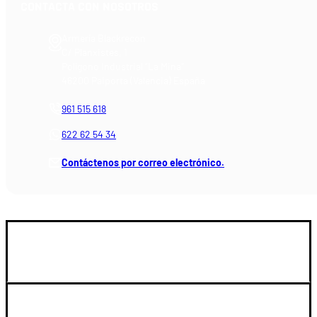
CONTACTA CON NOSOTROS
Armería Blackrecon
C/ Planxistes, 1
Polígono Industrial "La Mina"
46200 Paiporta (Valencia) España
961 515 618
622 62 54 34
Contáctenos por correo electrónico.
GUIA DE COMPRA
SOPORTE