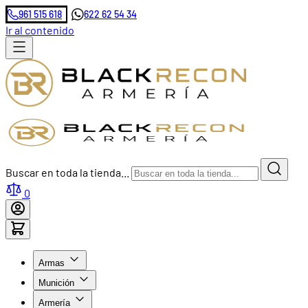
961 515 618
622 62 54 34
Ir al contenido
Buscar en toda la tienda...
0
Armas
Munición
Armería