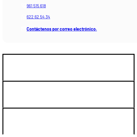
961 515 618
622 62 54 34
Contáctenos por correo electrónico.
GUIA DE COMPRA
SOPORTE
LEGAL Y CUENTA