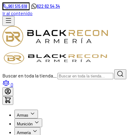
961 515 618
622 62 54 34
Ir al contenido
Buscar en toda la tienda...
0
Armas
Munición
Armería