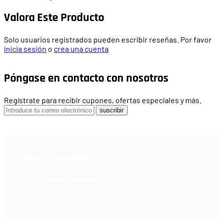
Valora Este Producto
Solo usuarios registrados pueden escribir reseñas. Por favor
inicia sesión
o
crea una cuenta
Póngase en contacto con nosotros
Regístrate para recibir cupones, ofertas especiales y más.
suscribir
CONTACTA CON NOSOTROS
Armería Blackrecon
C/ Planxistes, 1
Polígono Industrial "La Mina"
46200 Paiporta (Valencia) España