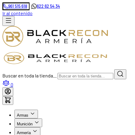
961 515 618
622 62 54 34
Ir al contenido
Buscar en toda la tienda...
0
Armas
Munición
Armería