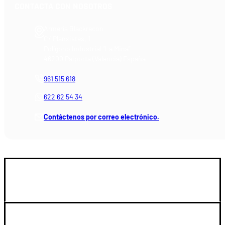
CONTACTA CON NOSOTROS
Armería Blackrecon
C/ Planxistes, 1
Polígono Industrial "La Mina"
46200 Paiporta (Valencia) España
961 515 618
622 62 54 34
Contáctenos por correo electrónico.
GUIA DE COMPRA
SOPORTE