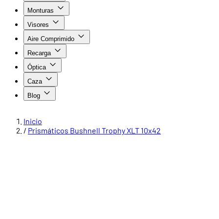
Monturas
Visores
Aire Comprimido
Recarga
Óptica
Caza
Blog
Inicio
/
Prismáticos Bushnell Trophy XLT 10x42