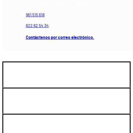
46200 Paiporta (Valencia) España
961 515 618
622 62 54 34
Contáctenos por correo electrónico.
GUIA DE COMPRA
SOPORTE
LEGAL Y CUENTA