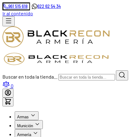
961 515 618
622 62 54 34
Ir al contenido
Buscar en toda la tienda...
0
Armas
Munición
Armería