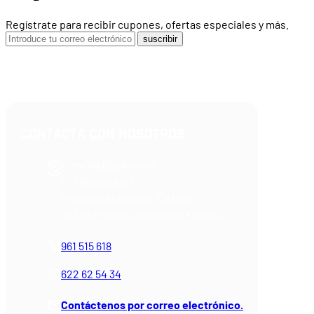
Regístrate para recibir cupones, ofertas especiales y más.
suscribir
CONTACTA CON NOSOTROS
Armería Blackrecon
C/ Planxistes, 1
Polígono Industrial "La Mina"
46200 Paiporta (Valencia) España
961 515 618
622 62 54 34
Contáctenos por correo electrónico.