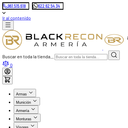
961 515 618
622 62 54 34
Ir al contenido
Buscar en toda la tienda...
0
Armas
Munición
Armería
Monturas
Visores