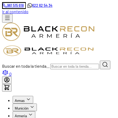
961 515 618
622 62 54 34
Ir al contenido
Buscar en toda la tienda...
0
Armas
Munición
Armería