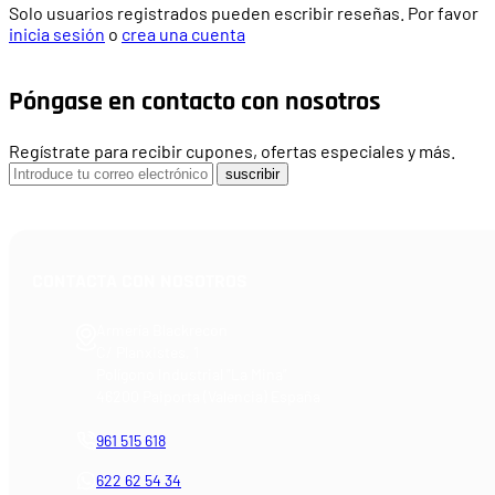
Solo usuarios registrados pueden escribir reseñas. Por favor
inicia sesión
o
crea una cuenta
Póngase en contacto con nosotros
Regístrate para recibir cupones, ofertas especiales y más.
suscribir
CONTACTA CON NOSOTROS
Armería Blackrecon
C/ Planxistes, 1
Polígono Industrial "La Mina"
46200 Paiporta (Valencia) España
961 515 618
622 62 54 34