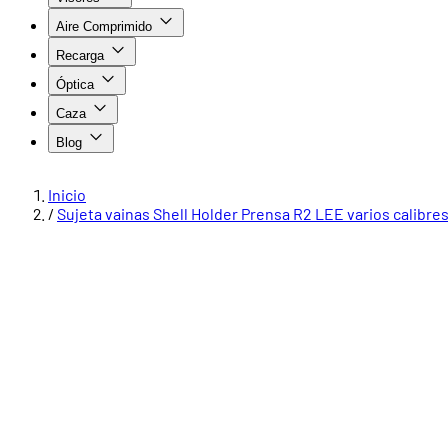
Aire Comprimido
Recarga
Óptica
Caza
Blog
Inicio
/
Sujeta vainas Shell Holder Prensa R2 LEE varios calibre