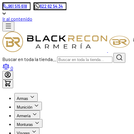
961 515 618
622 62 54 34
Ir al contenido
Buscar en toda la tienda...
0
Armas
Munición
Armería
Monturas
Visores