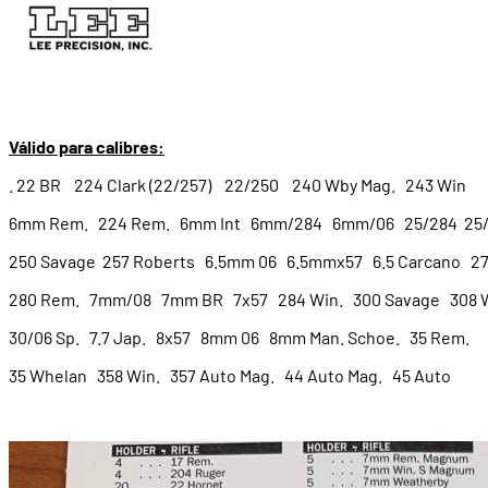
Válido para calibres:
. 22 BR 224 Clark (22/257) 22/250 240 Wby Mag. 243 Win
6mm Rem. 224 Rem. 6mm Int 6mm/284 6mm/06 25/284 2
250 Savage 257 Roberts 6.5mm 06 6.5mmx57 6.5 Carcano 27
280 Rem. 7mm/08 7mm BR 7x57 284 Win. 300 Savage 308 W
30/06 Sp. 7.7 Jap. 8x57 8mm 06 8mm Man. Schoe. 35 Rem.
35 Whelan 358 Win. 357 Auto Mag. 44 Auto Mag. 45 Auto