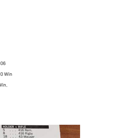
5/06
0 Win
in.