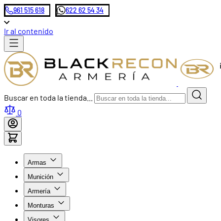
961 515 618
622 62 54 34
Ir al contenido
Buscar en toda la tienda...
0
Armas
Munición
Armería
Monturas
Visores