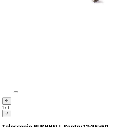
1
/
1
Telescopio BUSHNELL Sentry 12-36x50