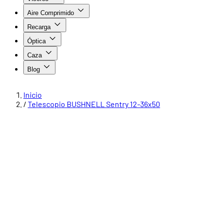
Aire Comprimido
Recarga
Óptica
Caza
Blog
Inicio
/
Telescopio BUSHNELL Sentry 12-36x50