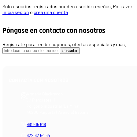
Solo usuarios registrados pueden escribir reseñas. Por favor
inicia sesión
o
crea una cuenta
Póngase en contacto con nosotros
Regístrate para recibir cupones, ofertas especiales y más.
suscribir
CONTACTA CON NOSOTROS
Armería Blackrecon
C/ Planxistes, 1
Polígono Industrial "La Mina"
46200 Paiporta (Valencia) España
961 515 618
622 62 54 34