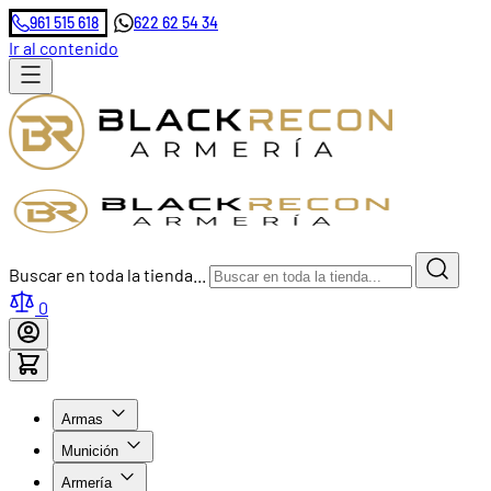
961 515 618
622 62 54 34
Ir al contenido
Buscar en toda la tienda...
0
Armas
Munición
Armería