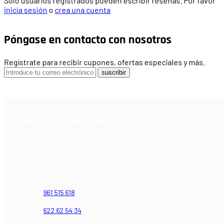
Solo usuarios registrados pueden escribir reseñas. Por favor
inicia sesión
o
crea una cuenta
Póngase en contacto con nosotros
Regístrate para recibir cupones, ofertas especiales y más.
suscribir
CONTACTA CON NOSOTROS
Armería Blackrecon
C/ Planxistes, 1
Polígono Industrial "La Mina"
46200 Paiporta (Valencia) España
961 515 618
622 62 54 34