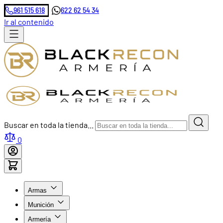
961 515 618
622 62 54 34
Ir al contenido
Buscar en toda la tienda...
0
Armas
Munición
Armería