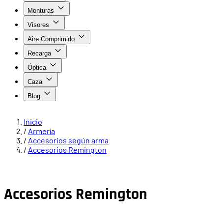
Monturas
Visores
Aire Comprimido
Recarga
Óptica
Caza
Blog
Inicio
/
Armería
/
Accesorios según arma
/
Accesorios Remington
Accesorios Remington