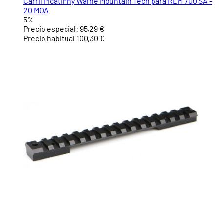
Carril Picatinny Warne Mountain Tech para REM 700 SA -
20 MOA
5%
Precio especial:
95,29 €
Precio habitual
100,30 €