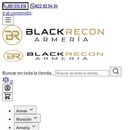
961 515 618
622 62 54 34
Ir al contenido
Buscar en toda la tienda...
0
Armas
Munición
Armería