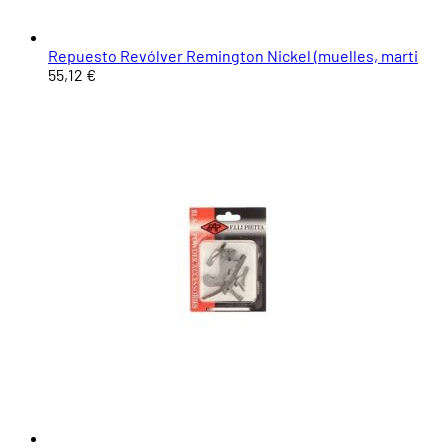
Repuesto Revólver Remington Nickel (muelles, marti
55,12 €