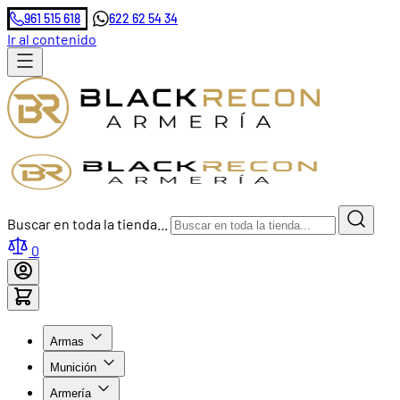
961 515 618
622 62 54 34
Ir al contenido
Buscar en toda la tienda...
0
Armas
Munición
Armería