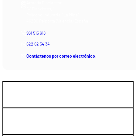
Armería Blackrecon
C/ Planxistes, 1
Polígono Industrial "La Mina"
46200 Paiporta (Valencia) España
961 515 618
622 62 54 34
Contáctenos por correo electrónico.
GUIA DE COMPRA
SOPORTE