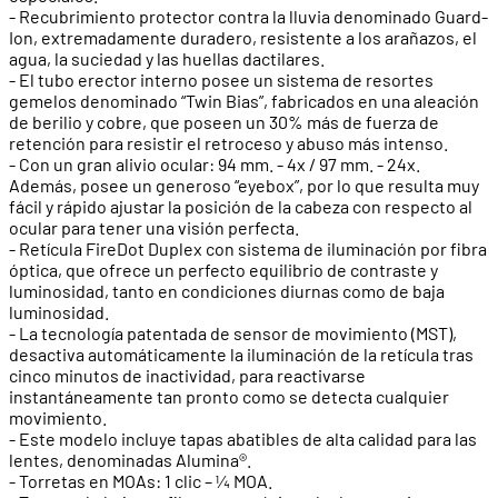
- Recubrimiento protector contra la lluvia denominado Guard-
Ion, extremadamente duradero, resistente a los arañazos, el
agua, la suciedad y las huellas dactilares.
- El tubo erector interno posee un sistema de resortes
gemelos denominado “Twin Bias”, fabricados en una aleación
de berilio y cobre, que poseen un 30% más de fuerza de
retención para resistir el retroceso y abuso más intenso.
- Con un gran alivio ocular: 94 mm. - 4x / 97 mm. - 24x.
Además, posee un generoso “eyebox”, por lo que resulta muy
fácil y rápido ajustar la posición de la cabeza con respecto al
ocular para tener una visión perfecta.
- Retícula FireDot Duplex con sistema de iluminación por fibra
óptica, que ofrece un perfecto equilibrio de contraste y
luminosidad, tanto en condiciones diurnas como de baja
luminosidad.
- La tecnología patentada de sensor de movimiento (MST),
desactiva automáticamente la iluminación de la retícula tras
cinco minutos de inactividad, para reactivarse
instantáneamente tan pronto como se detecta cualquier
movimiento.
- Este modelo incluye tapas abatibles de alta calidad para las
lentes, denominadas Alumina®.
- Torretas en MOAs: 1 clic – ¼ MOA.