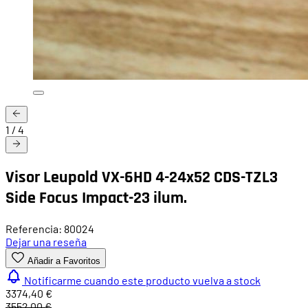
1
/
4
Visor Leupold VX-6HD 4-24x52 CDS-TZL3
Side Focus Impact-23 ilum.
Referencia: 80024
Dejar una reseña
Añadir a Favoritos
Notificarme cuando este producto vuelva a stock
3374,40 €
3552,00 €