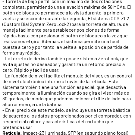
- Torreta de bajo perfil, con un máximo de dos rotaciones
completas, permitiendo una elevación máxima de 38 MOAs. El
botón de bloqueo permanece a la vista durante la primera
vuelta y se esconde durante la segunda. El sistema CDS-ZL2
(Custom Dial System ZeroLock2) para la torreta de altura, se
maneja fácilmente para establecer posiciones de forma
rápida, basta con presionar el botón de bloqueo a la vez que
realizamos el giro. Además, el sistema permite una fácil
puesta a cero y por tanto la vuelta a la posición de partida de
forma muy rápida.
- La torreta de deriva también posee sistema ZeroLock, que
evita ajustes no deseados y garantiza un retorno preciso a
cero. Rápido y fácil de usar.
- La función de nivel facilita el montaje del visor, es un control
de nivel electrónico interno a través de la retícula. Este
sistema también tiene una función especial, que desactiva
temporalmente la iluminación cuando se gira el visor más de
30 grados, de modo que podemos colocar el rifle de lado para
ahorrar energía de la batería.
- En el precio de este modelo, se incluye una torreta balística
de acuerdo a los datos proporcionados por el comprador, con
respecto al calibre y características del cartucho que
pretenda usar.
Retícula:
Impact-23 iluminada. SFP (en segundo plano focal)