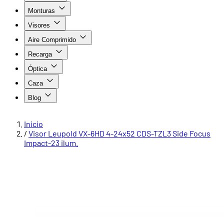
Monturas
Visores
Aire Comprimido
Recarga
Óptica
Caza
Blog
Inicio
/
Visor Leupold VX-6HD 4-24x52 CDS-TZL3 Side Focus
Impact-23 ilum.