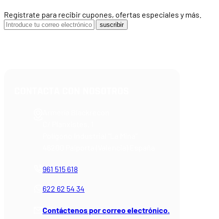
Regístrate para recibir cupones, ofertas especiales y más.
suscribir
CONTACTA CON NOSOTROS
Armería Blackrecon
C/ Planxistes, 1
Polígono Industrial "La Mina"
46200 Paiporta (Valencia) España
961 515 618
622 62 54 34
Contáctenos por correo electrónico.