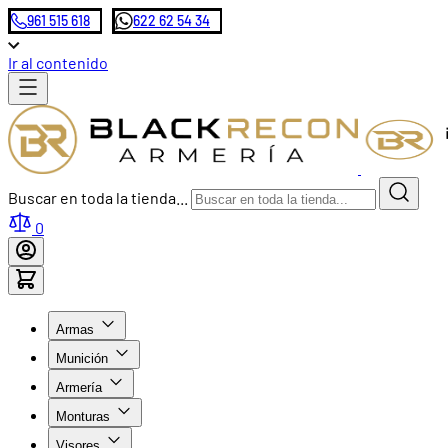
961 515 618
622 62 54 34
Ir al contenido
Buscar en toda la tienda...
0
Armas
Munición
Armería
Monturas
Visores