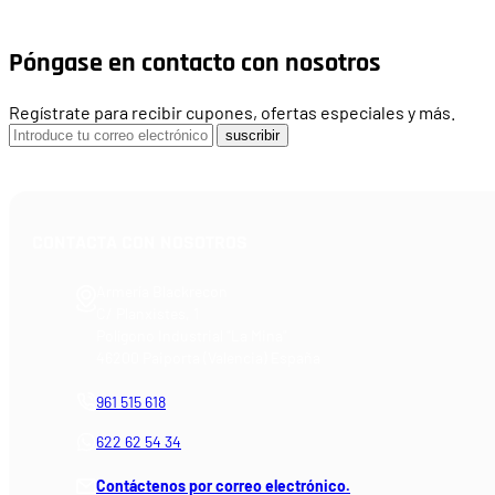
Póngase en contacto con nosotros
Regístrate para recibir cupones, ofertas especiales y más.
suscribir
CONTACTA CON NOSOTROS
Armería Blackrecon
C/ Planxistes, 1
Polígono Industrial "La Mina"
46200 Paiporta (Valencia) España
961 515 618
622 62 54 34
Contáctenos por correo electrónico.