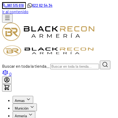
961 515 618
622 62 54 34
Ir al contenido
Buscar en toda la tienda...
0
Armas
Munición
Armería