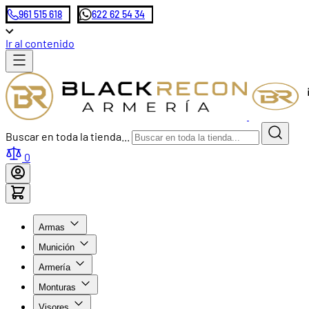
961 515 618
622 62 54 34
Ir al contenido
Buscar en toda la tienda...
0
Armas
Munición
Armería
Monturas
Visores