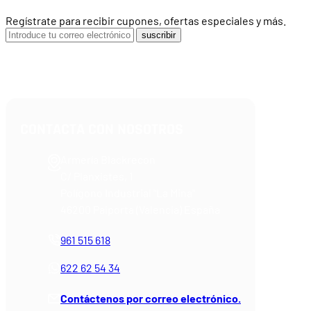
Regístrate para recibir cupones, ofertas especiales y más.
suscribir
CONTACTA CON NOSOTROS
Armería Blackrecon
C/ Planxistes, 1
Polígono Industrial "La Mina"
46200 Paiporta (Valencia) España
961 515 618
622 62 54 34
Contáctenos por correo electrónico.