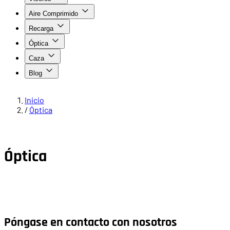
Aire Comprimido
Recarga
Óptica
Caza
Blog
Inicio
/
Óptica
Óptica
Póngase en contacto con nosotros