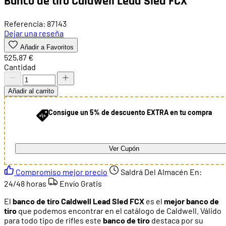
Banco de tiro Caldwell Lead Sled FCX
Referencia: 87143
Dejar una reseña
Añadir a Favoritos
525,87 €
Cantidad
Añadir al carrito
Consigue un 5% de descuento EXTRA en tu compra
Ver Cupón
Compromiso mejor precio
Saldrá Del Almacén En:
24/48 horas
Envío Gratis
El
banco de tiro Caldwell Lead Sled FCX
es el
mejor banco de
tiro
que podemos encontrar en el catálogo de Caldwell. Válido
para todo tipo de rifles este
banco de tiro
destaca por su