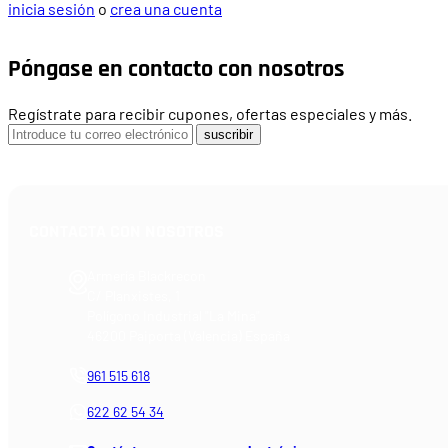
inicia sesión
o
crea una cuenta
Póngase en contacto con nosotros
Regístrate para recibir cupones, ofertas especiales y más.
suscribir
CONTACTA CON NOSOTROS
Armería Blackrecon
C/ Planxistes, 1
Polígono Industrial "La Mina"
46200 Paiporta (Valencia) España
961 515 618
622 62 54 34