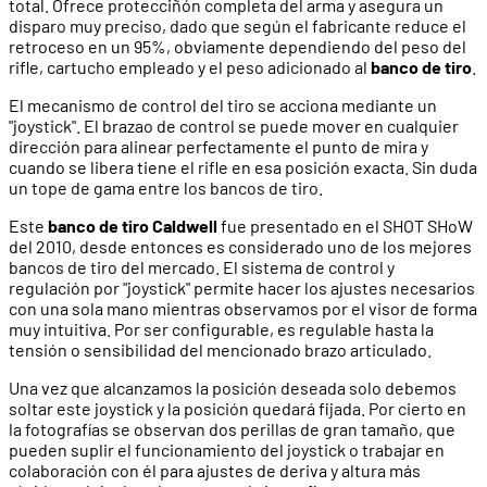
total. Ofrece protecciñón completa del arma y asegura un
disparo muy preciso, dado que según el fabricante reduce el
retroceso en un 95%, obviamente dependiendo del peso del
rifle, cartucho empleado y el peso adicionado al
banco de tiro
.
El mecanismo de control del tiro se acciona mediante un
"joystick". El brazao de control se puede mover en cualquier
dirección para alinear perfectamente el punto de mira y
cuando se libera tiene el rifle en esa posición exacta. Sin duda
un tope de gama entre los bancos de tiro.
Este
banco de tiro Caldwell
fue presentado en el SHOT SHoW
del 2010, desde entonces es considerado uno de los mejores
bancos de tiro del mercado. El sistema de control y
regulación por "joystick" permite hacer los ajustes necesarios
con una sola mano mientras observamos por el visor de forma
muy intuitiva. Por ser configurable, es regulable hasta la
tensión o sensibilidad del mencionado brazo articulado.
Una vez que alcanzamos la posición deseada solo debemos
soltar este joystick y la posición quedará fijada. Por cierto en
la fotografías se observan dos perillas de gran tamaño, que
pueden suplir el funcionamiento del joystick o trabajar en
colaboración con él para ajustes de deriva y altura más