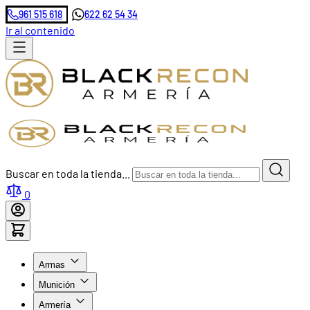
961 515 618
622 62 54 34
Ir al contenido
Buscar en toda la tienda...
0
Armas
Munición
Armería