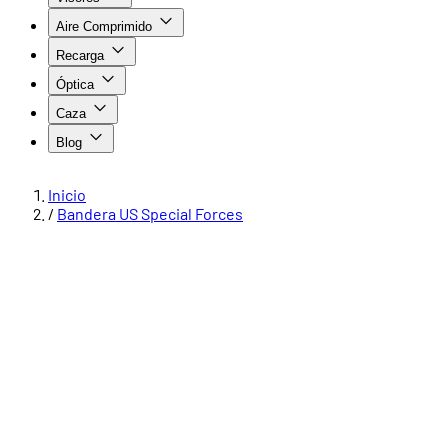
Aire Comprimido
Recarga
Óptica
Caza
Blog
Inicio
/
Bandera US Special Forces