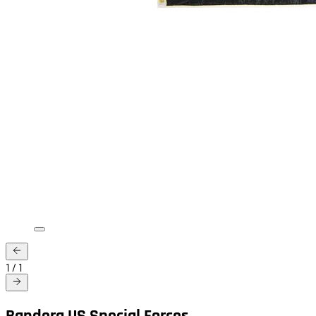
1
/
1
Bandera US Special Forces