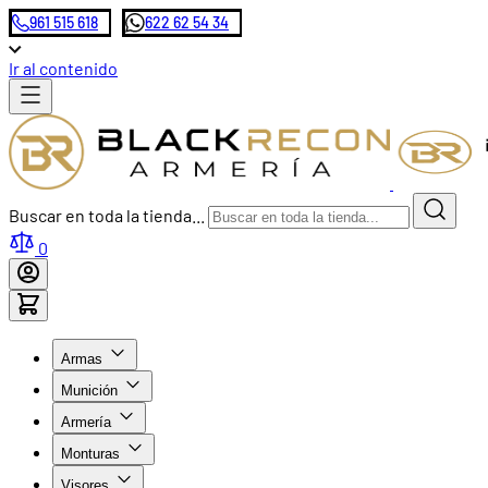
961 515 618
622 62 54 34
Ir al contenido
Buscar en toda la tienda...
0
Armas
Munición
Armería
Monturas
Visores