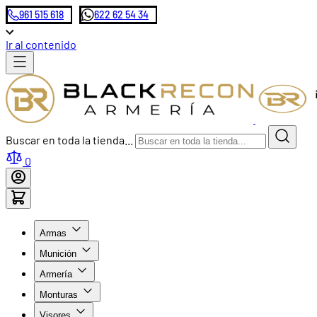
961 515 618
622 62 54 34
Ir al contenido
Buscar en toda la tienda...
0
Armas
Munición
Armería
Monturas
Visores