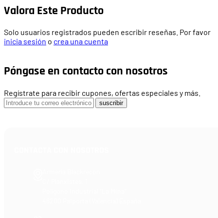
Valora Este Producto
Solo usuarios registrados pueden escribir reseñas. Por favor
inicia sesión
o
crea una cuenta
Póngase en contacto con nosotros
Regístrate para recibir cupones, ofertas especiales y más.
suscribir
CONTACTA CON NOSOTROS
Armería Blackrecon
C/ Planxistes, 1
Polígono Industrial "La Mina"
46200 Paiporta (Valencia) España