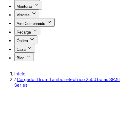
Monturas
Visores
Aire Comprimido
Recarga
Óptica
Caza
Blog
Inicio
/
Cargador Drum Tambor electrico 2300 bolas SR36
Series