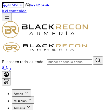
961 515 618
622 62 54 34
Ir al contenido
Buscar en toda la tienda...
0
Armas
Munición
Armería