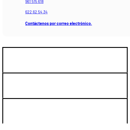
961 515 618
622 62 54 34
Contáctenos por correo electrónico.
GUIA DE COMPRA
SOPORTE
LEGAL Y CUENTA