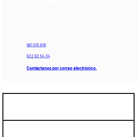
CONTACTA CON NOSOTROS
Armería Blackrecon
C/ Planxistes, 1
Polígono Industrial "La Mina"
46200 Paiporta (Valencia) España
961 515 618
622 62 54 34
Contáctenos por correo electrónico.
GUIA DE COMPRA
SOPORTE