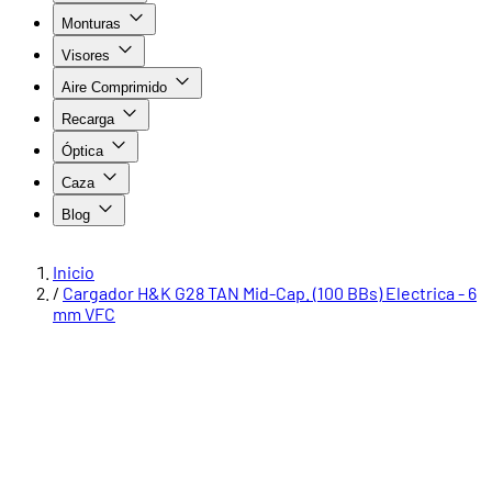
Monturas
Visores
Aire Comprimido
Recarga
Óptica
Caza
Blog
Inicio
/
Cargador H&K G28 TAN Mid-Cap. (100 BBs) Electrica - 6
mm VFC