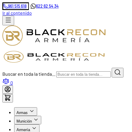
961 515 618
622 62 54 34
Ir al contenido
Buscar en toda la tienda...
0
Armas
Munición
Armería