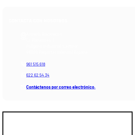
CONTACTA CON NOSOTROS
Armería Blackrecon
C/ Planxistes, 1
Polígono Industrial "La Mina"
46200 Paiporta (Valencia) España
961 515 618
622 62 54 34
Contáctenos por correo electrónico.
GUIA DE COMPRA