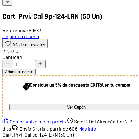
Cart. Prvi. Cal 9p-124-LRN (50 Un)
Referencia: 86983
Dejar una reseña
Añadir a Favoritos
22,97 €
Cantidad
Añadir al carrito
Consigue un 5% de descuento EXTRA en tu compra
Ver Cupón
Compromiso mejor precio
Saldrá Del Almacén En:
2-3
días
Envío Gratis a partir de
60€
Más info
Cart. Prvi. Cal 9p-124-LRN (50 Un)