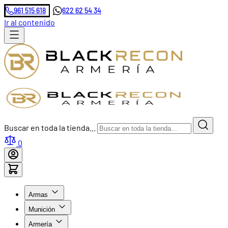
961 515 618
622 62 54 34
Ir al contenido
Buscar en toda la tienda...
0
Armas
Munición
Armería