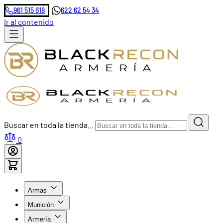
961 515 618
622 62 54 34
Ir al contenido
Buscar en toda la tienda...
0
Armas
Munición
Armería