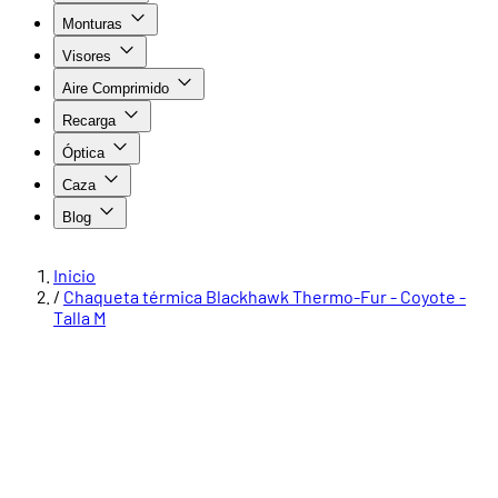
Monturas
Visores
Aire Comprimido
Recarga
Óptica
Caza
Blog
Inicio
/
Chaqueta térmica Blackhawk Thermo-Fur - Coyote -
Talla M