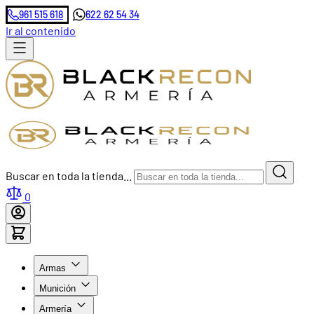
961 515 618
622 62 54 34
Ir al contenido
Buscar en toda la tienda...
0
Armas
Munición
Armería