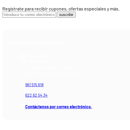
Regístrate para recibir cupones, ofertas especiales y más.
suscribir
CONTACTA CON NOSOTROS
Armería Blackrecon
C/ Planxistes, 1
Polígono Industrial "La Mina"
46200 Paiporta (Valencia) España
961 515 618
622 62 54 34
Contáctenos por correo electrónico.