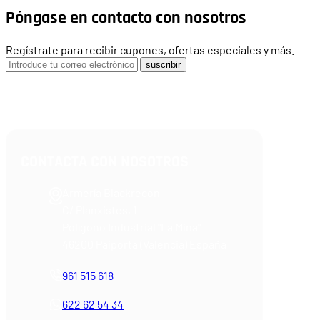
Póngase en contacto con nosotros
Regístrate para recibir cupones, ofertas especiales y más.
suscribir
CONTACTA CON NOSOTROS
Armería Blackrecon
C/ Planxistes, 1
Polígono Industrial "La Mina"
46200 Paiporta (Valencia) España
961 515 618
622 62 54 34