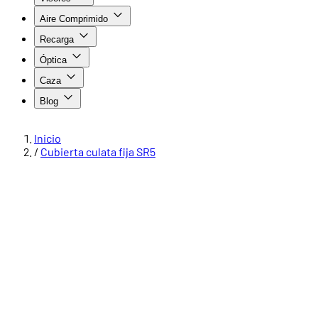
Aire Comprimido
Recarga
Óptica
Caza
Blog
Inicio
/
Cubierta culata fija SR5