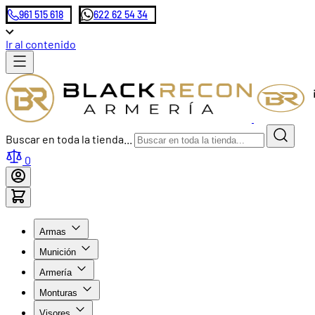
961 515 618
622 62 54 34
Ir al contenido
Buscar en toda la tienda...
0
Armas
Munición
Armería
Monturas
Visores