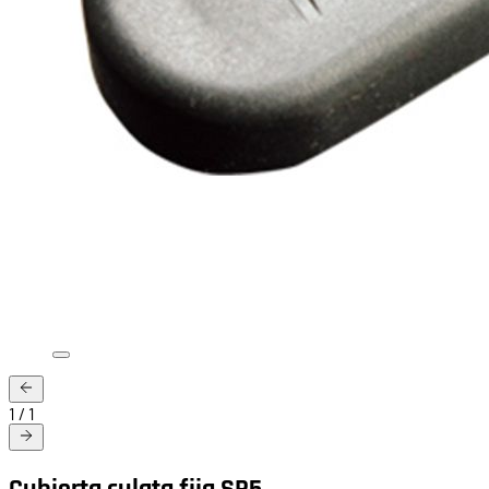
1
/
1
Cubierta culata fija SR5