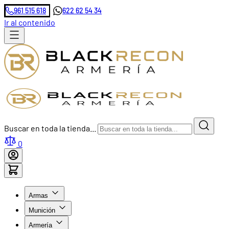
961 515 618
622 62 54 34
Ir al contenido
Buscar en toda la tienda...
0
Armas
Munición
Armería