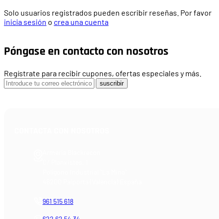
Solo usuarios registrados pueden escribir reseñas. Por favor
inicia sesión
o
crea una cuenta
Póngase en contacto con nosotros
Regístrate para recibir cupones, ofertas especiales y más.
suscribir
CONTACTA CON NOSOTROS
Armería Blackrecon
C/ Planxistes, 1
Polígono Industrial "La Mina"
46200 Paiporta (Valencia) España
961 515 618
622 62 54 34