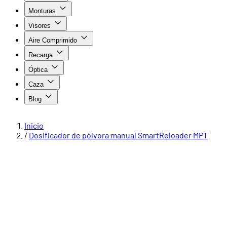
Monturas
Visores
Aire Comprimido
Recarga
Óptica
Caza
Blog
Inicio
/
Dosificador de pólvora manual SmartReloader MPT