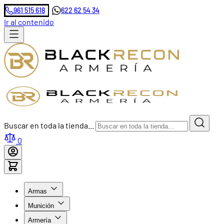
961 515 618
622 62 54 34
Ir al contenido
Buscar en toda la tienda...
0
Armas
Munición
Armería