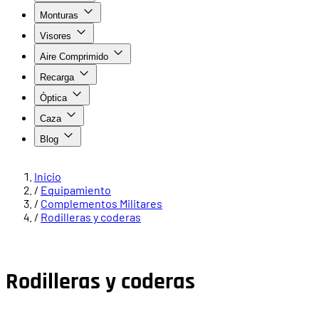
Monturas
Visores
Aire Comprimido
Recarga
Óptica
Caza
Blog
Inicio
/
Equipamiento
/
Complementos Militares
/
Rodilleras y coderas
Rodilleras y coderas