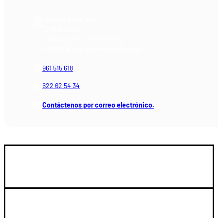
Armería Blackrecon
C/ Planxistes, 1
Polígono Industrial "La Mina"
46200 Paiporta (Valencia) España
961 515 618
622 62 54 34
Contáctenos por correo electrónico.
GUIA DE COMPRA
SOPORTE