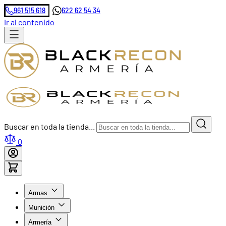
961 515 618
622 62 54 34
Ir al contenido
Buscar en toda la tienda...
0
Armas
Munición
Armería