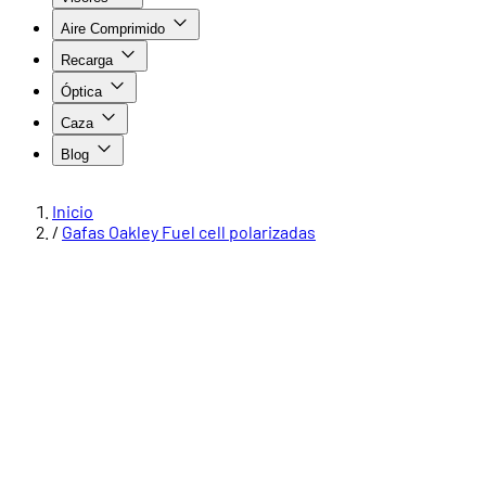
Aire Comprimido
Recarga
Óptica
Caza
Blog
Inicio
/
Gafas Oakley Fuel cell polarizadas