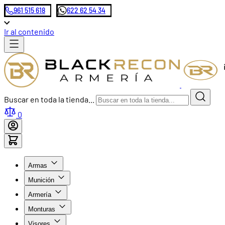
961 515 618
622 62 54 34
Ir al contenido
Buscar en toda la tienda...
0
Armas
Munición
Armería
Monturas
Visores