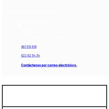
CONTACTA CON NOSOTROS
Armería Blackrecon
C/ Planxistes, 1
Polígono Industrial "La Mina"
46200 Paiporta (Valencia) España
961 515 618
622 62 54 34
Contáctenos por correo electrónico.
GUIA DE COMPRA