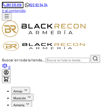
961 515 618
622 62 54 34
Ir al contenido
Buscar en toda la tienda...
0
Armas
Munición
Armería