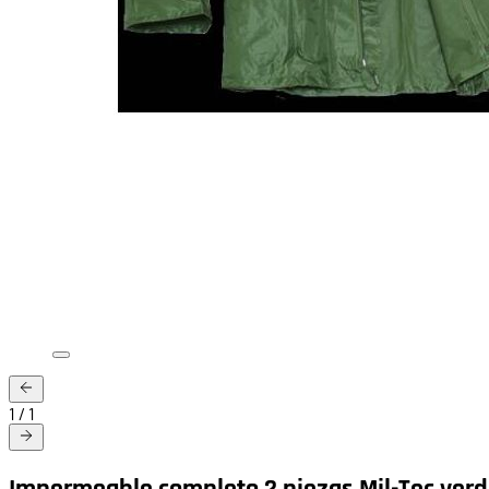
1
/
1
Impermeable completo 2 piezas Mil-Tec verd