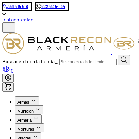
961 515 618
622 62 54 34
Ir al contenido
Buscar en toda la tienda...
0
Armas
Munición
Armería
Monturas
Visores