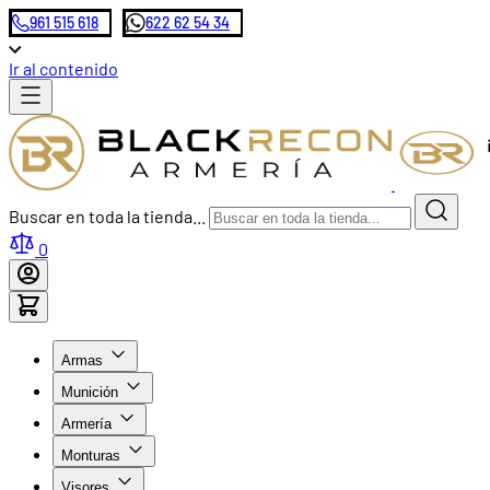
961 515 618
622 62 54 34
Ir al contenido
Buscar en toda la tienda...
0
Armas
Munición
Armería
Monturas
Visores