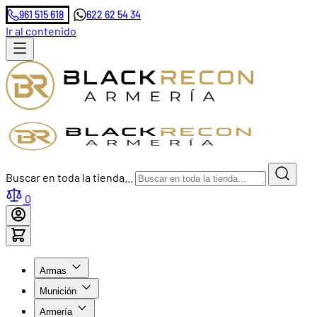
961 515 618
622 62 54 34
Ir al contenido
Buscar en toda la tienda...
0
Armas
Munición
Armería