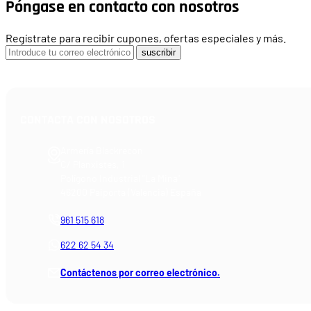
Póngase en contacto con nosotros
Regístrate para recibir cupones, ofertas especiales y más.
suscribir
CONTACTA CON NOSOTROS
Armería Blackrecon
C/ Planxistes, 1
Polígono Industrial "La Mina"
46200 Paiporta (Valencia) España
961 515 618
622 62 54 34
Contáctenos por correo electrónico.